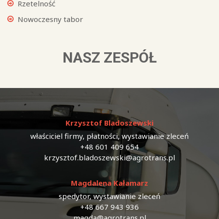
Rzetelność
Nowoczesny tabor
NASZ ZESPÓŁ
Krzysztof Bladoszewski
właściciel firmy, płatności, wystawianie zleceń
+48 601 409 654
krzysztof.bladoszewski@agrotrans.pl
Magdalena Kałamarz
spedytor, wystawianie zleceń
+48 667 943 936
magda@agrotrans.pl